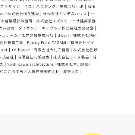
ーブデザイン
|
キズナハウジング／株式会社小池
|
有限
house／株式会社桐生建設
|
株式会社ケンテムハウス
|
一
社坂本建築設計事務所
|
株式会社スズキキヨヒサ建築事務
大恭建興
|
ダイケンアーキテクツ／株式会社大建建設
|
ールホーム／坂井建設株式会社
|
dwarf／株式会社別所
式会社藤真工業
|
Paddy Field TAGAMI／有限会社ダイ
oot
|
+d house／有限会社今村工務店
|
株式会社星野
株式会社
|
有限会社村瀬建築
|
株式会社モリタ装芸
|
株
ズ
|
Yoshikawa architecture／株式会社吉川建築
|
和ごころ工房／大栄建設株式会社
|
渡邊大工
|