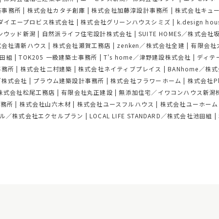
築事務所
|
株式会社カタチ創庫
|
株式会社加藤淳設計事務所
|
株式会社キュ
ダイエープロビス株式会社
|
株式会社グリーンハウスシミズ
|
k.design 
ンウッド新潟
|
自然派ライフ住宅設計株式会社
|
SUITE HOMES／株式会
式会社清新ハウス
|
株式会社瀬賀工務店
|
zenken／株式会社全建
|
有限会社
多田組
|
TOK205 一級建築士事務所
|
T's home／津野建設株式会社
|
ディテ
事務所
|
株式会社二村建築
|
株式会社ネイティブプレイス
|
BANhome／株
グ株式会社
|
プラウム建築設計事務所
|
株式会社フラワーホーム
|
株式会社Pl
株式会社松尾工務店
|
有限会社丸正建設
|
無添加住宅／イワコンハウス新潟
事務所
|
株式会社山六木材
|
株式会社ユースフルハウス
|
株式会社ユーホーム
ル／株式会社エクセルプラン
|
LOCAL LIFE STANDARD／株式会社池田組
|