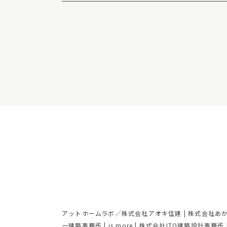
アットホームラボ／株式会社アオキ住建
|
株式会社あ
一建築事務所
|
is more
|
株式会社ITO建築設計事務所