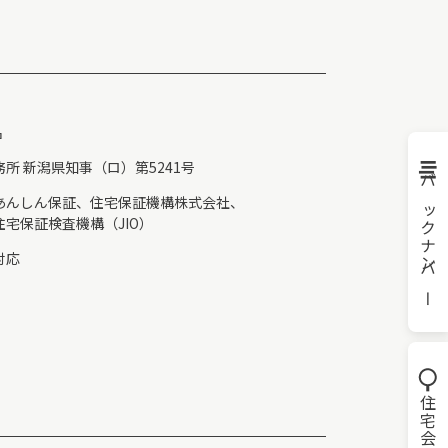
名
所 新潟県知事（ロ）第5241号
バックナンバー
あんしん保証、住宅保証機構株式会社、
宅保証検査機構（JIO）
対応