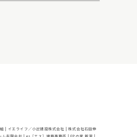
木組
|
イエライフ／小出建設株式会社
|
株式会社石田伸
ーム有限会社
|
es［エス］建築事務所
|
FPの家 新潟
|