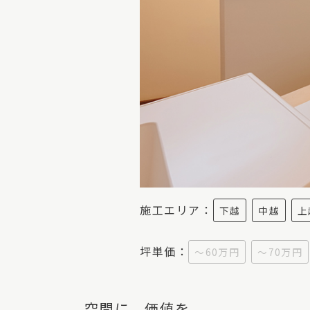
施工エリア：
下越
中越
上
坪単価：
～60万円
～70万円
空間に、価値を。