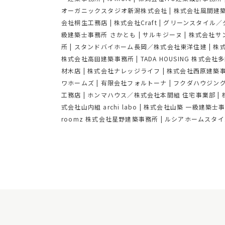
オーガニックスタジオ新潟株式会社
|
株式会社風間建
会社桐生工務店
|
株式会社Craft
|
グリーンスタイル／
級建築士事務所 さかとも
|
サルキジーヌ
|
株式会社サ
所
|
スタンドバイホーム長岡／株式会社東洋住建
|
株
株式会社高田建築事務所
|
TADA HOUSING 株式会社
材木店
|
株式会社ナレッジライフ
|
株式会社西原建築
ワホームズ
|
有限会社フォルトーナ
|
フクダハウジン
工務店
|
ホンマハウス／株式会社本間組 住宅事業部
|
式会社山内組 archi labo
|
株式会社山築 一級建築士
roomz 株式会社星野建築事務所
|
ルシアホームスタイ